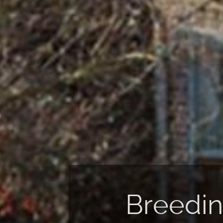
ion &
Breeding