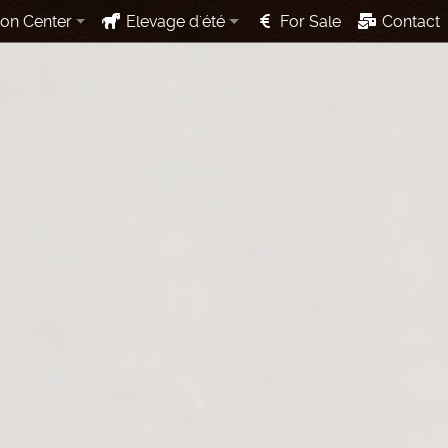
ion Center
Elevage d'été
For Sale
Contact