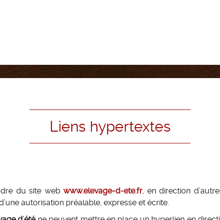
Liens hypertextes
cadre du site web
www.elevage-d-ete.fr
, en direction d’autr
d’une autorisation préalable, expresse et écrite.
vage d'été
ne peuvent mettre en place un hyperlien en directi