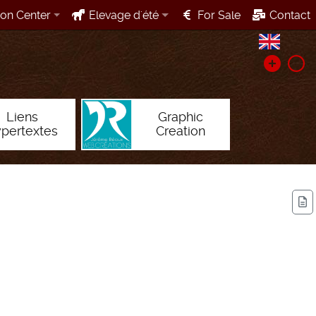
ion Center
Elevage d'été
For Sale
Contact
Liens
Graphic
ypertextes
Creation