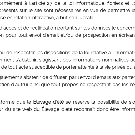
mément à l'article 27 de la loi informatique, fichiers et lib
résents sur le site sont nécessaires en vue de permettre la
e en relation interactive, à but non lucratif.
 d'accès et de rectification portant sur les données le concernan
tion pour tout envoi d'email et/ou de prospection en écriva
nu de respecter les dispositions de la loi relative à l'informati
amment s'abstenir, s'agissant des informations nominatives au
 de tout acte susceptible de porter atteinte à la vie privée ou
alement s'abstenir de diffuser, par l'envoi d'emails aux part
tation d'autrui ainsi que tout propos ne respectant pas les 
 informé que le
Élevage d'été
se réserve la possibilité de s
teur du site web du Élevage d'été reconnaît donc être informé