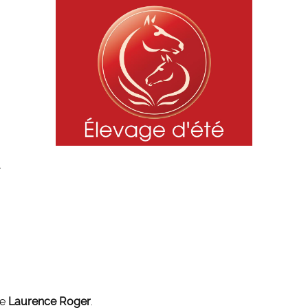
.
me
Laurence Roger
.