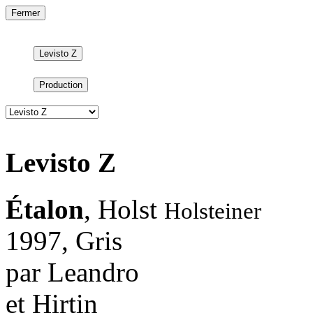
Fermer
Levisto Z
Production
Levisto Z
Étalon
,
Holst
Holsteiner
1997, Gris
par
Leandro
et
Hirtin