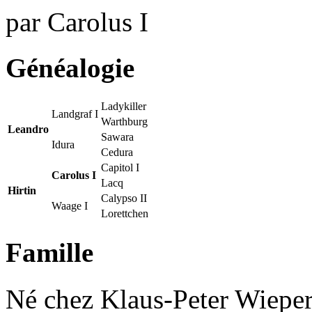
par
Carolus I
Généalogie
Ladykiller
Landgraf I
Warthburg
Leandro
Sawara
Idura
Cedura
Capitol I
Carolus I
Lacq
Hirtin
Calypso II
Waage I
Lorettchen
Famille
Né chez Klaus-Peter Wiepert